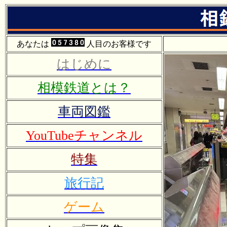
あなたは
人目のお客様です
はじめに
相模鉄道とは？
車両図鑑
YouTubeチャンネル
特集
旅行記
ゲーム