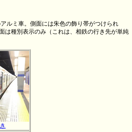
のアルミ車。側面には朱色の飾り帯がつけられ
側面は種別表示のみ（これは、相鉄の行き先が単純
。
き