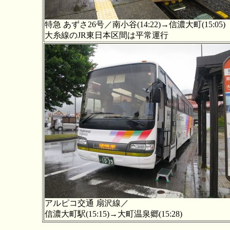
特急 あずさ26号／南小谷(14:22)→信濃大町(15:05)
大糸線のJR東日本区間は平常運行
アルピコ交通 扇沢線／
信濃大町駅(15:15)→大町温泉郷(15:28)