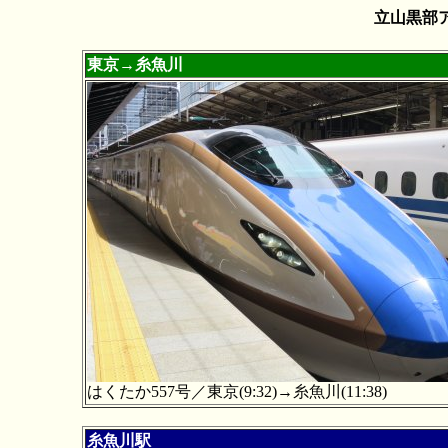
立山黒部
東京→糸魚川
はくたか557号／東京(9:32)→糸魚川(11:38)
糸魚川駅